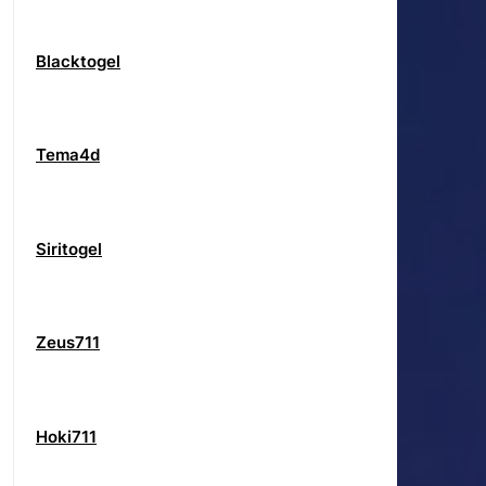
Blacktogel
Tema4d
Siritogel
Zeus711
Hoki711