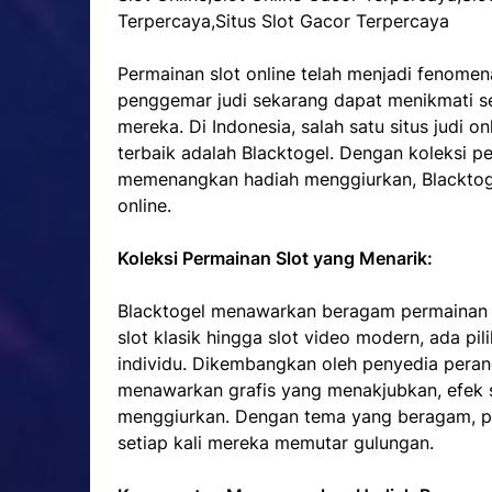
Terpercaya,Situs Slot Gacor Terpercaya
Permainan slot online telah menjadi fenomen
penggemar judi sekarang dapat menikmati s
mereka. Di Indonesia, salah satu situs judi
terbaik adalah Blacktogel. Dengan koleksi p
memenangkan hadiah menggiurkan, Blacktogel
online.
Koleksi Permainan Slot yang Menarik:
Blacktogel menawarkan beragam permainan sl
slot klasik hingga slot video modern, ada pi
individu. Dikembangkan oleh penyedia perang
menawarkan grafis yang menakjubkan, efek 
menggiurkan. Dengan tema yang beragam, pe
setiap kali mereka memutar gulungan.