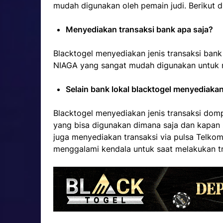
mudah digunakan oleh pemain judi. Berikut di
Menyediakan transaksi bank apa saja?
Blacktogel menyediakan jenis transaksi bank 
NIAGA yang sangat mudah digunakan untuk m
Selain bank lokal blacktogel menyediakan 
Blacktogel menyediakan jenis transaksi dom
yang bisa digunakan dimana saja dan kapan 
juga menyediakan transaksi via pulsa Telko
menggalami kendala untuk saat melakukan t