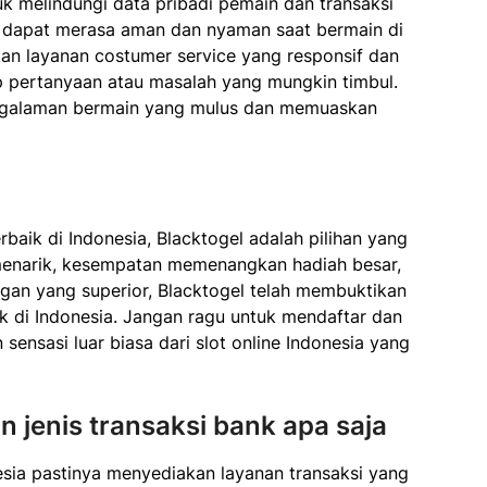
k melindungi data pribadi pemain dan transaksi
 dapat merasa aman dan nyaman saat bermain di
kan layanan costumer service yang responsif dan
 pertanyaan atau masalah yang mungkin timbul.
galaman bermain yang mulus dan memuaskan
rbaik di Indonesia, Blacktogel adalah pilihan yang
 menarik, kesempatan memenangkan hadiah besar,
gan yang superior, Blacktogel telah membuktikan
baik di Indonesia. Jangan ragu untuk mendaftar dan
sensasi luar biasa dari slot online Indonesia yang
 jenis transaksi bank apa saja
esia pastinya menyediakan layanan transaksi yang