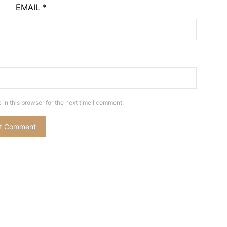
EMAIL
*
in this browser for the next time I comment.