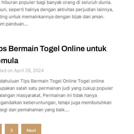
 hiburan populer bagi banyak orang di seluruh dunia.
n, seperti halnya dengan aktivitas perjudian lainnya,
ting untuk memainkannya dengan bijak dan aman.
am panduan…
ps Bermain Togel Online untuk
emula
ed on April 28, 2024
dahuluan Tips Bermain Togel Online Togel online
upakan salah satu permainan judi yang cukup populer
alangan masyarakat. Permainan ini tidak hanya
gandalkan keberuntungan, tetapi juga membutuhkan
ategi dan pemahaman yang baik….
3
Next