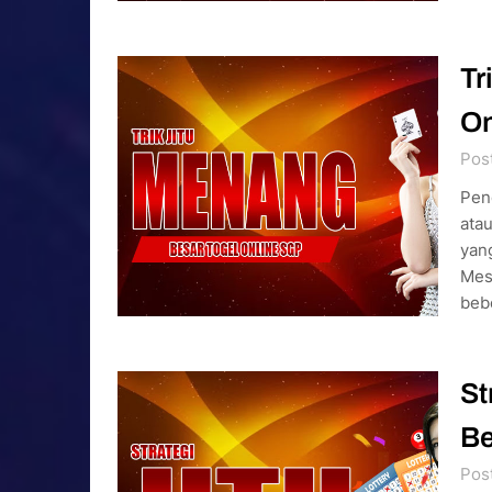
Tr
On
Pos
Pen
atau
yang
Mes
beb
St
Be
Pos