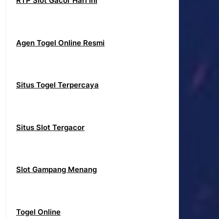
RTP Slot Gacor Hari Ini
Agen Togel Online Resmi
Situs Togel Terpercaya
Situs Slot Tergacor
Slot Gampang Menang
Togel Online