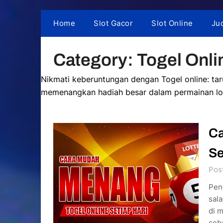
Skip
to
Home
Slot Gacor
Slot Online
Jud
content
Blacktogel, Slot Gacor, Slot Online, Judi Slot
Blacktogel, Slot Gacor 
Gampang Menang, Slot Mudah Maxswin, Slot G
Category:
Togel Onli
Terpercaya, Judi Online
Casino Online Terbesar, Togel Online Terlen
Nikmati keberuntungan dengan Togel online: t
Togel Online
memenangkan hadiah besar dalam permainan lote
Ca
Se
Pos
Pen
sala
di m
seb