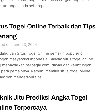
eruntungan, ada beberapa…
tus Togel Online Terbaik dan Tips
enang
ted on June 23, 2024
dahuluan Situs Togel Online semakin populer di
ngan masyarakat Indonesia. Banyak situs togel online
g menawarkan berbagai kemudahan dan keuntungan
 para pemainnya. Namun, memilih situs togel online
baik dan mengetahui tips…
knik Jitu Prediksi Angka Togel
line Terpercaya