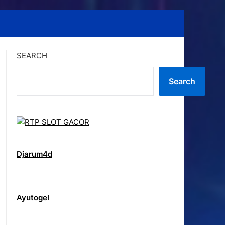
SEARCH
Search
Djarum4d
Ayutogel