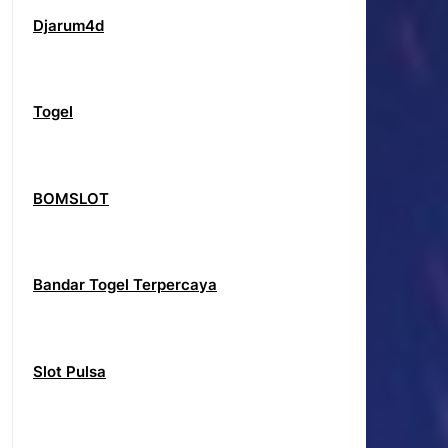
Djarum4d
Togel
BOMSLOT
Bandar Togel Terpercaya
Slot Pulsa