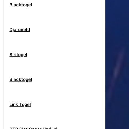
Blacktogel
Djarum4d
Siritogel
Blacktogel
Link Togel