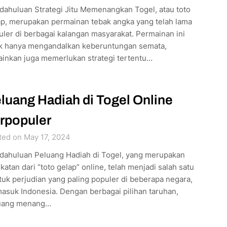
dahuluan Strategi Jitu Memenangkan Togel, atau toto
ap, merupakan permainan tebak angka yang telah lama
ler di berbagai kalangan masyarakat. Permainan ini
ak hanya mengandalkan keberuntungan semata,
ainkan juga memerlukan strategi tertentu…
luang Hadiah di Togel Online
rpopuler
ted on May 17, 2024
dahuluan Peluang Hadiah di Togel, yang merupakan
katan dari “toto gelap” online, telah menjadi salah satu
uk perjudian yang paling populer di beberapa negara,
asuk Indonesia. Dengan berbagai pilihan taruhan,
uang menang…