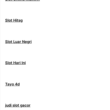
Slot Hitsg
Slot Luar Negri
Slot Hari Ini
Tayo 4d
judi slot gacor