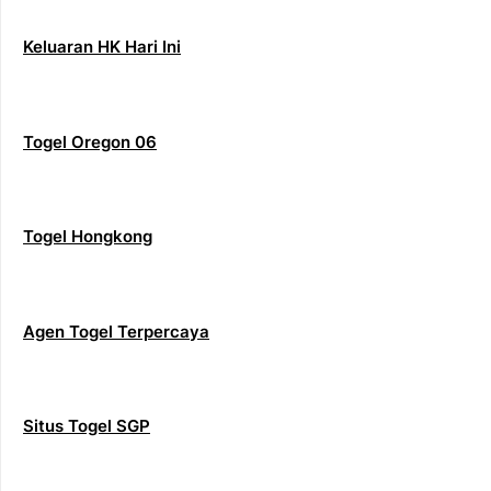
Keluaran HK Hari Ini
Togel Oregon 06
Togel Hongkong
Agen Togel Terpercaya
Situs Togel SGP