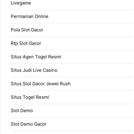
Livegame
Permainan Online
Pola Slot Gacor
Rtp Slot Gacor
Situs Agen Togel Resmi
Situs Judi Live Casino
Situs Slot Gacor Jewel Rush
Situs Togel Resmi
Slot Demo
Slot Demo Gacor