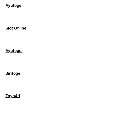
Ayutogel
Slot Online
Ayutogel
Siritogel
Tayo4d