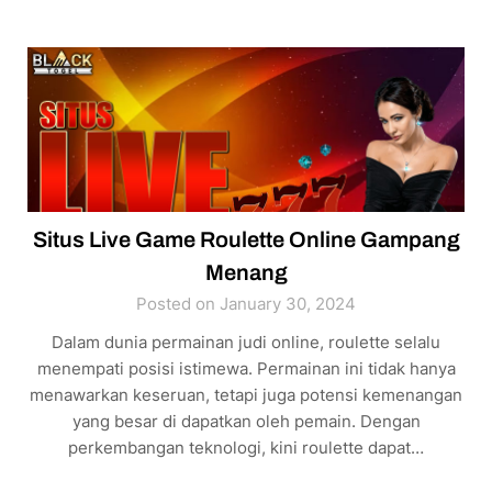
Situs Live Game Roulette Online Gampang
Menang
Posted on January 30, 2024
Dalam dunia permainan judi online, roulette selalu
menempati posisi istimewa. Permainan ini tidak hanya
menawarkan keseruan, tetapi juga potensi kemenangan
yang besar di dapatkan oleh pemain. Dengan
perkembangan teknologi, kini roulette dapat…