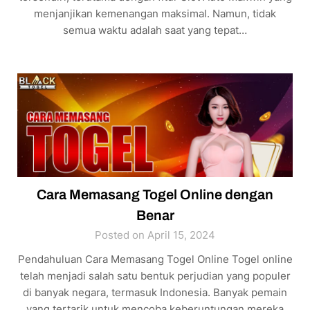
menjanjikan kemenangan maksimal. Namun, tidak
semua waktu adalah saat yang tepat…
Cara Memasang Togel Online dengan
Benar
Posted on April 15, 2024
Pendahuluan Cara Memasang Togel Online Togel online
telah menjadi salah satu bentuk perjudian yang populer
di banyak negara, termasuk Indonesia. Banyak pemain
yang tertarik untuk mencoba keberuntungan mereka