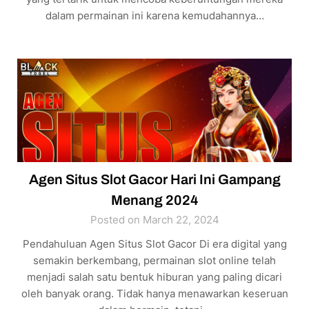
dalam permainan ini karena kemudahannya…
Agen Situs Slot Gacor Hari Ini Gampang
Menang 2024
Posted on March 22, 2024
Pendahuluan Agen Situs Slot Gacor Di era digital yang
semakin berkembang, permainan slot online telah
menjadi salah satu bentuk hiburan yang paling dicari
oleh banyak orang. Tidak hanya menawarkan keseruan