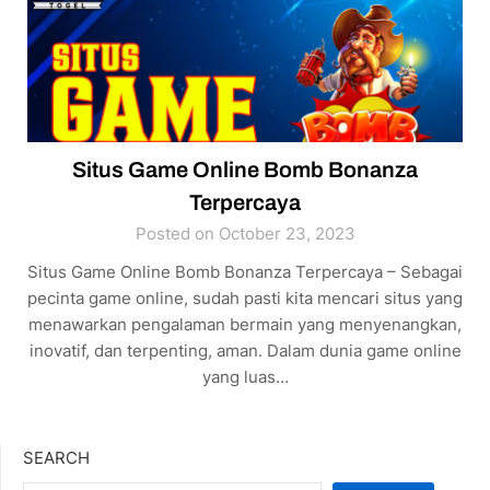
Situs Game Online Bomb Bonanza
Terpercaya
Posted on October 23, 2023
Situs Game Online Bomb Bonanza Terpercaya – Sebagai
pecinta game online, sudah pasti kita mencari situs yang
menawarkan pengalaman bermain yang menyenangkan,
inovatif, dan terpenting, aman. Dalam dunia game online
yang luas…
SEARCH