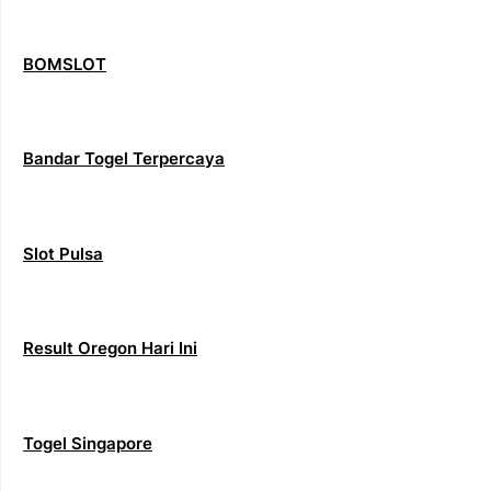
BOMSLOT
Bandar Togel Terpercaya
Slot Pulsa
Result Oregon Hari Ini
Togel Singapore