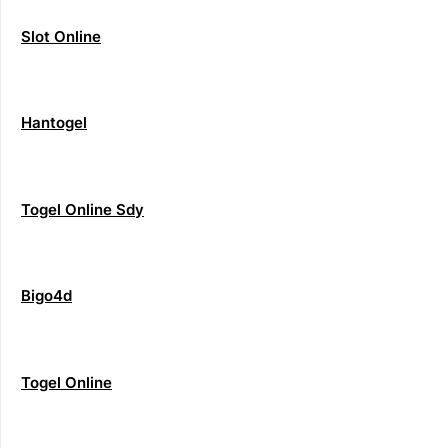
Slot Online
Hantogel
Togel Online Sdy
Bigo4d
Togel Online