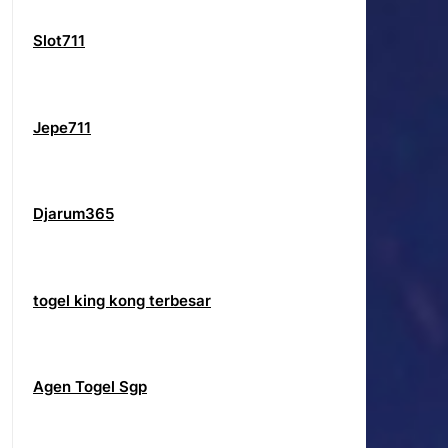
Slot711
Jepe711
Djarum365
togel king kong terbesar
Agen Togel Sgp