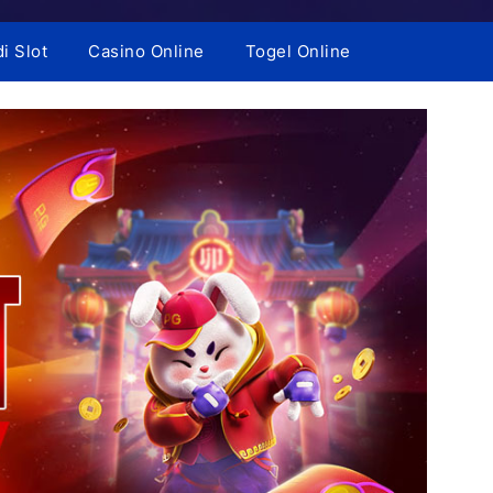
i Slot
Casino Online
Togel Online
 Online, Situs Judi Slot Online, Slot
Indonesia, Slot Online
acor Hari Ini, Slot Gacor Malam Ini,
, Casino Online,
gkap