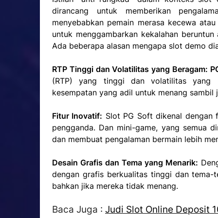
dirancang untuk memberikan pengalam
menyebabkan pemain merasa kecewa atau “r
untuk menggambarkan kekalahan beruntun 
Ada beberapa alasan mengapa slot demo dia
RTP Tinggi dan Volatilitas yang Beragam: P
(RTP) yang tinggi dan volatilitas yang
kesempatan yang adil untuk menang sambil 
Fitur Inovatif:
Slot PG Soft dikenal dengan fit
pengganda. Dan mini-game, yang semua d
dan membuat pengalaman bermain lebih men
Desain Grafis dan Tema yang Menarik:
Deng
dengan grafis berkualitas tinggi dan tema
bahkan jika mereka tidak menang.
Baca Juga :
Judi Slot Online Deposit 1