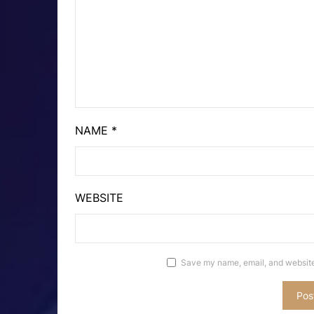
NAME
*
WEBSITE
Save my name, email, and website 