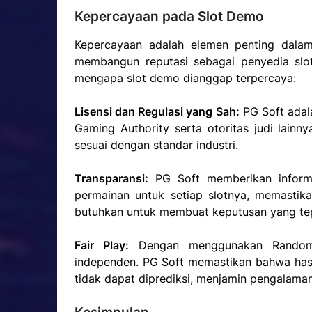
Kepercayaan pada Slot Demo
Kepercayaan adalah elemen penting dalam 
membangun reputasi sebagai penyedia slot
mengapa slot demo dianggap terpercaya:
Lisensi dan Regulasi yang Sah:
PG Soft adala
Gaming Authority serta otoritas judi lai
sesuai dengan standar industri.
Transparansi:
PG Soft memberikan informas
permainan untuk setiap slotnya, memastik
butuhkan untuk membuat keputusan yang te
Fair Play:
Dengan menggunakan Random 
independen. PG Soft memastikan bahwa hasil
tidak dapat diprediksi, menjamin pengalaman