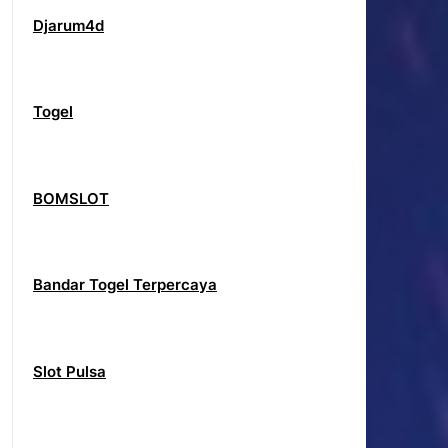
Djarum4d
Togel
BOMSLOT
Bandar Togel Terpercaya
Slot Pulsa