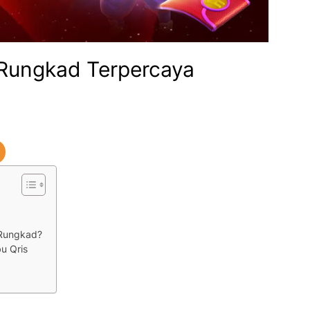
 Rungkad Terpercaya
 Rungkad?
bu Qris