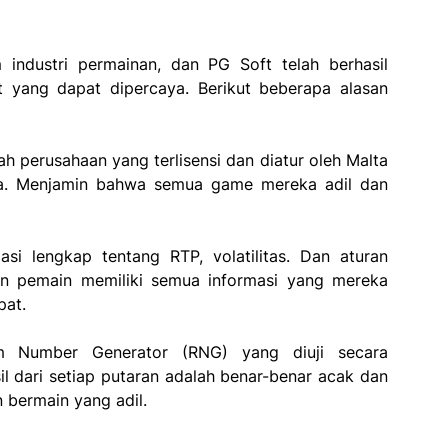
industri permainan, dan PG Soft telah berhasil
 yang dapat dipercaya. Berikut beberapa alasan
h perusahaan yang terlisensi dan diatur oleh Malta
nnya. Menjamin bahwa semua game mereka adil dan
i lengkap tentang RTP, volatilitas. Dan aturan
an pemain memiliki semua informasi yang mereka
pat.
Number Generator (RNG) yang diuji secara
 dari setiap putaran adalah benar-benar acak dan
 bermain yang adil.