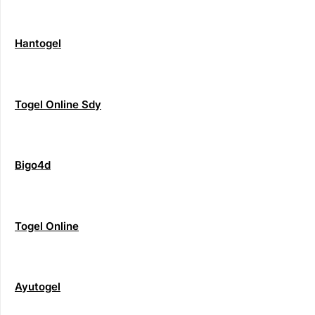
Hantogel
Togel Online Sdy
Bigo4d
Togel Online
Ayutogel