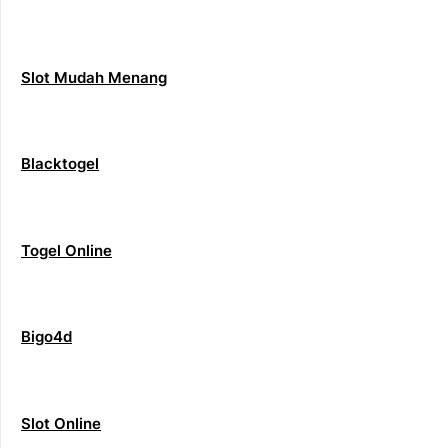
Slot Mudah Menang
Blacktogel
Togel Online
Bigo4d
Slot Online