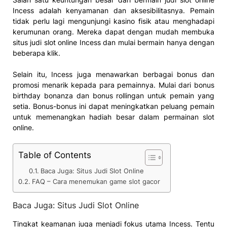
Incess adalah kenyamanan dan aksesibilitasnya. Pemain
tidak perlu lagi mengunjungi kasino fisik atau menghadapi
kerumunan orang. Mereka dapat dengan mudah membuka
situs judi slot online Incess dan mulai bermain hanya dengan
beberapa klik.
Selain itu, Incess juga menawarkan berbagai bonus dan
promosi menarik kepada para pemainnya. Mulai dari bonus
birthday bonanza dan bonus rollingan untuk pemain yang
setia. Bonus-bonus ini dapat meningkatkan peluang pemain
untuk memenangkan hadiah besar dalam permainan slot
online.
Table of Contents
Baca Juga: Situs Judi Slot Online
FAQ – Cara menemukan game slot gacor
Baca Juga: Situs Judi Slot Online
Tingkat keamanan juga menjadi fokus utama Incess. Tentu