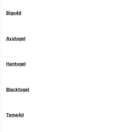
Bigo4d
Ayutogel
Hantogel
Blacktogel
Tema4d