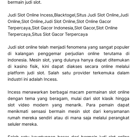
bermain judi slot.
Judi Slot Online Incess,Blacktogel,Situs Judi Slot Online,Judi
Online,Slot Online,Judi Slot Online,Slot Online Gacor
Terpercaya,Slot Gacor Indonesia,Slot Gacor,Slot Online
Terpercaya,Situs Slot Gacor Terpercaya
Judi slot online telah menjadi fenomena yang sangat populer
di kalangan penggemar perjudian online terutama di
indonesia. Mesin slot, yang dulunya hanya dapat ditemukan
di kasino fisik, kini dapat diakses secara online melalui
platform judi slot. Salah satu provider terkemuka dalam
industri ini adalah Incess.
Incess menawarkan berbagai macam permainan slot online
dengan tema yang beragam, mulai dari slot klasik hingga
slot video modern yang menarik. Para pemain dapat
menikmati sensasi bermain mesin slot dari kenyamanan
rumah mereka sendiri atau di mana saja melalui perangkat
seluler mereka.
Salah satu keuntungan besar dari bermain judi slot online