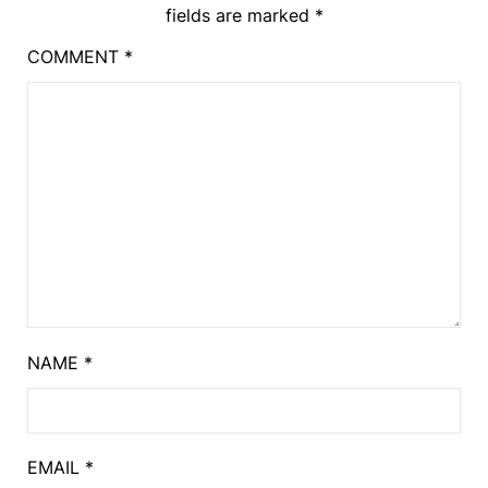
fields are marked
*
COMMENT
*
NAME
*
EMAIL
*