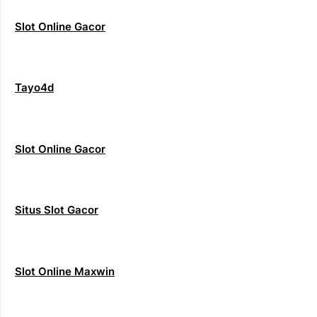
Slot Online Gacor
Tayo4d
Slot Online Gacor
Situs Slot Gacor
Slot Online Maxwin