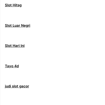
Slot Hitsg
Slot Luar Negri
Slot Hari Ini
Tayo 4d
judi slot gacor