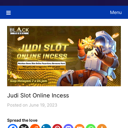
Skip
to
Menu
Blacktogel, Slot Gacor, Slot Online, Judi Slot Online, Situs Judi
Blacktogel, Slot Gacor
content
Slot Online, Slot Gampang Menang, Slot Mudah Maxswin, Slot
Gacor Hari Ini, Slot Gacor Malam Ini, Casino Online Terbesar,
Indonesia, Slot Online
Togel Online Terlengkap
Terpercaya, Judi Online,
Casino Online, Togel Online
Judi Slot Online Incess
Posted on June 19, 2023
Spread the love