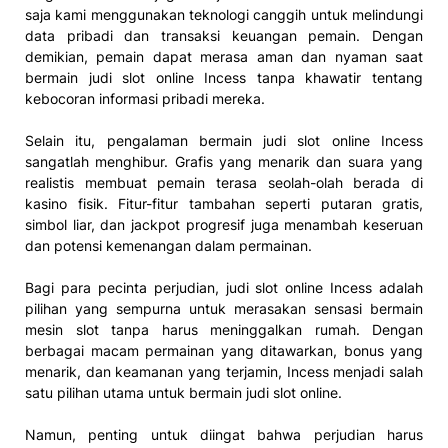
saja kami menggunakan teknologi canggih untuk melindungi
data pribadi dan transaksi keuangan pemain. Dengan
demikian, pemain dapat merasa aman dan nyaman saat
bermain judi slot online Incess tanpa khawatir tentang
kebocoran informasi pribadi mereka.
Selain itu, pengalaman bermain judi slot online Incess
sangatlah menghibur. Grafis yang menarik dan suara yang
realistis membuat pemain terasa seolah-olah berada di
kasino fisik. Fitur-fitur tambahan seperti putaran gratis,
simbol liar, dan jackpot progresif juga menambah keseruan
dan potensi kemenangan dalam permainan.
Bagi para pecinta perjudian, judi slot online Incess adalah
pilihan yang sempurna untuk merasakan sensasi bermain
mesin slot tanpa harus meninggalkan rumah. Dengan
berbagai macam permainan yang ditawarkan, bonus yang
menarik, dan keamanan yang terjamin, Incess menjadi salah
satu pilihan utama untuk bermain judi slot online.
Namun, penting untuk diingat bahwa perjudian harus