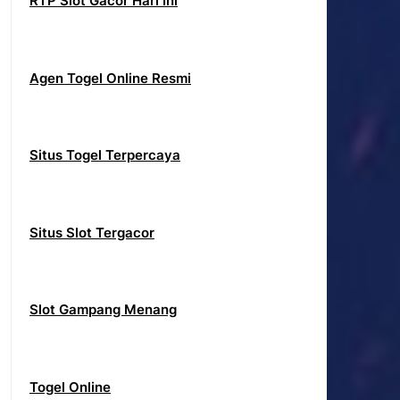
RTP Slot Gacor Hari Ini
Agen Togel Online Resmi
Situs Togel Terpercaya
Situs Slot Tergacor
Slot Gampang Menang
Togel Online