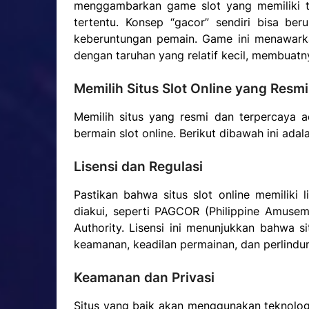
menggambarkan game slot yang memiliki ti
tertentu. Konsep “gacor” sendiri bisa be
keberuntungan pemain. Game ini menawar
dengan taruhan yang relatif kecil, membuat
Memilih Situs Slot Online yang Resmi
Memilih situs yang resmi dan terpercaya 
bermain slot online. Berikut dibawah ini ada
Lisensi dan Regulasi
Pastikan bahwa situs slot online memiliki 
diakui, seperti PAGCOR (Philippine Amuse
Authority. Lisensi ini menunjukkan bahwa si
keamanan, keadilan permainan, dan perlindu
Keamanan dan Privasi
Situs yang baik akan menggunakan teknologi