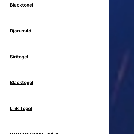
Blacktogel
Djarum4d
Siritogel
Blacktogel
Link Togel