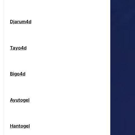
Djarum4d
Tayo4d
Bigo4d
Ayutogel
Hantogel