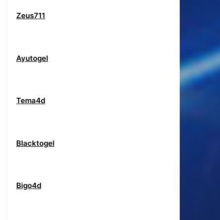
Zeus711
Ayutogel
Tema4d
Blacktogel
Bigo4d