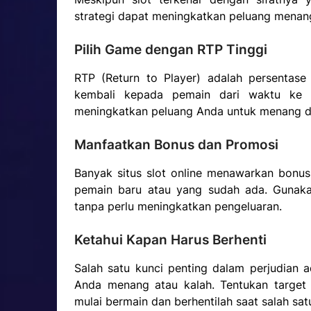
strategi dapat meningkatkan peluang menan
Pilih Game dengan RTP Tinggi
RTP (Return to Player) adalah persentas
kembali kepada pemain dari waktu ke 
meningkatkan peluang Anda untuk menang d
Manfaatkan Bonus dan Promosi
Banyak situs slot online menawarkan bonus 
pemain baru atau yang sudah ada. Gunaka
tanpa perlu meningkatkan pengeluaran.
Ketahui Kapan Harus Berhenti
Salah satu kunci penting dalam perjudian a
Anda menang atau kalah. Tentukan targe
mulai bermain dan berhentilah saat salah sat