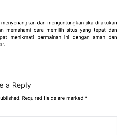
 menyenangkan dan menguntungkan jika dilakukan
gan memahami cara memilih situs yang tepat dan
apat menikmati permainan ini dengan aman dan
r.
e a Reply
ublished.
Required fields are marked
*