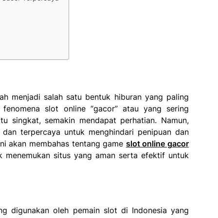
lah menjadi salah satu bentuk hiburan yang paling
 fenomena slot online “gacor” atau yang sering
u singkat, semakin mendapat perhatian. Namun,
i dan terpercaya untuk menghindari penipuan dan
l ini akan membahas tentang game
slot online gacor
uk menemukan situs yang aman serta efektif untuk
ang digunakan oleh pemain slot di Indonesia yang